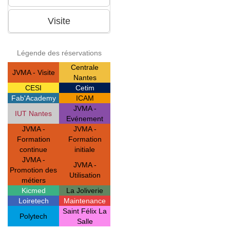
Légende des réservations
Centrale
JVMA - Visite
Nantes
CESI
Cetim
Fab'Academy
ICAM
JVMA -
IUT Nantes
Evénement
JVMA -
JVMA -
Formation
Formation
continue
initiale
JVMA -
JVMA -
Promotion des
Utilisation
métiers
Kicmed
La Joliverie
Loiretech
Maintenance
Saint Félix La
Polytech
Salle