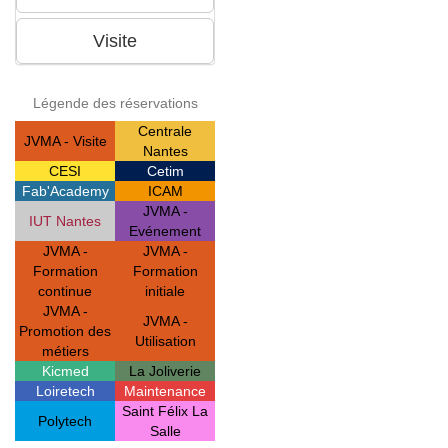
Légende des réservations
Centrale
JVMA - Visite
Nantes
CESI
Cetim
Fab'Academy
ICAM
JVMA -
IUT Nantes
Evénement
JVMA -
JVMA -
Formation
Formation
continue
initiale
JVMA -
JVMA -
Promotion des
Utilisation
métiers
Kicmed
La Joliverie
Loiretech
Maintenance
Saint Félix La
Polytech
Salle